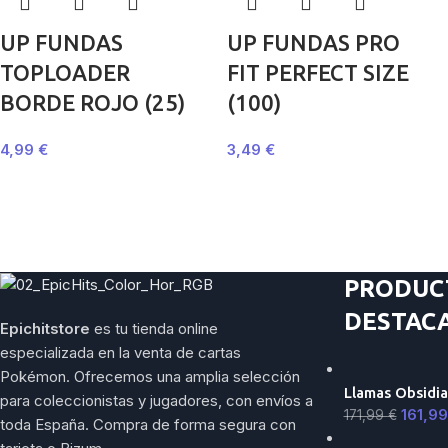
UP FUNDAS
UP FUNDAS PRO
TOPLOADER
FIT PERFECT SIZE
BORDE ROJO (25)
(100)
4,99
€
3,49
€
PRODUC
DESTAC
Epichitstore
es tu tienda online
especializada en la venta de cartas
Pokémon. Ofrecemos una amplia selección
Llamas Obsidia
para coleccionistas y jugadores, con envíos a
161,9
171,99
€
toda España. Compra de forma segura con