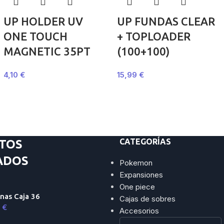
UP HOLDER UV
UP FUNDAS CLEAR
ONE TOUCH
+ TOPLOADER
MAGNETIC 35PT
(100+100)
4,10
€
15,99
€
CATEGORÍAS
TOS
ADOS
Pokemon
Expansiones
One piece
nas Caja 36
Cajas de sobres
9
€
Accesorios