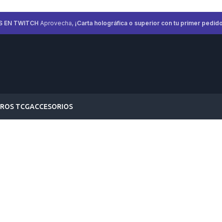
S EN TWITCH
Aprovecha,
¡Carta holográfica o superior con tu primer pedido
ROS TCG
ACCESORIOS