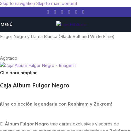
Skip to navigation
Skip to main content
MENÚ
Inicio
/
Pokemon
/
Expansiones
/
Escarlata y Púrpura
/
Fulgor Negro y Llama Blanca (Black Bolt and White Flare)
Agotado
Clic para ampliar
Caja Album Fulgor Negro
¡Una colección legendaria con Reshiram y Zekrom!
El
Álbum Fulgor Negro
trae cartas exclusivas y sobres de
expansión para los entrenadores más apasionados de
Pokémon