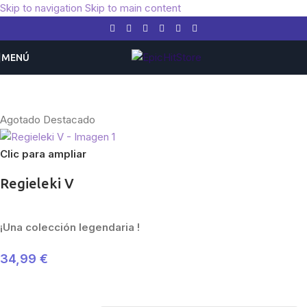
Skip to navigation
Skip to main content
MENÚ
Inicio
/
Pokemon
/
Expansiones
/
Espada y Escudo
/
Cenit Supremo
Agotado
Destacado
Clic para ampliar
Regieleki V
¡Una colección legendaria !
34,99
€