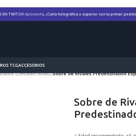
S EN TWITCH
Aprovecha,
¡Carta holográfica o superior con tu primer pedido
ROS TCG
ACCESORIOS
inados (Destined Rivals)
/
Sobre de Rivales Predestinados Es
Sobre de Riv
Predestinad
⚡
Edad recomendada:
+6 a