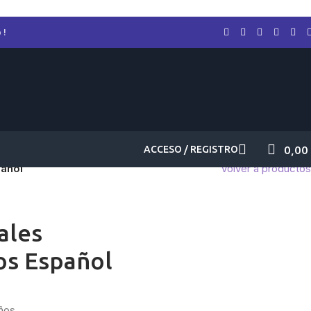
 !
ACCESO / REGISTRO
0,00
pañol
Volver a productos
ales
os Español
ños