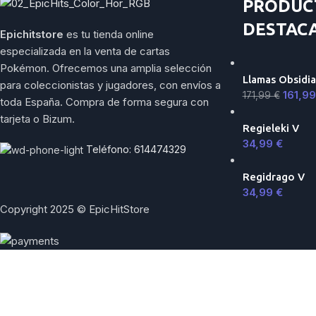
PRODUC
DESTAC
Epichitstore
es tu tienda online
especializada en la venta de cartas
Pokémon. Ofrecemos una amplia selección
Llamas Obsidia
para coleccionistas y jugadores, con envíos a
161,9
171,99
€
toda España. Compra de forma segura con
tarjeta o Bizum.
Regieleki V
34,99
€
Teléfono: 614474329
Regidrago V
34,99
€
Copyright 2025 © EpicHitStore