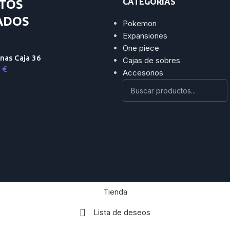
CATEGORÍAS
TOS
ADOS
Pokemon
Expansiones
One piece
nas Caja 36
Cajas de sobres
9
€
Accesorios
Tienda
Lista de deseos