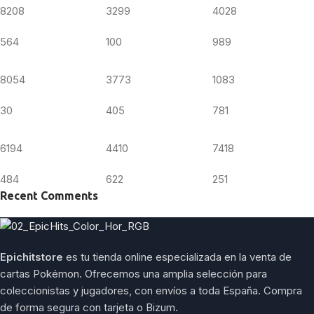
8208
3299
4028
564
100
989
8054
3773
1083
30
405
781
6194
4410
7418
484
622
251
Recent Comments
Epichitstore
es tu tienda online especializada en la venta de
cartas Pokémon. Ofrecemos una amplia selección para
coleccionistas y jugadores, con envíos a toda España. Compra
de forma segura con tarjeta o Bizum.