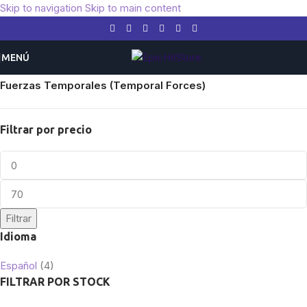
Skip to navigation
Skip to main content
MENÚ
Inicio
/
Pokemon
/
Expansiones
/
Escarlata y Púrpura
/
Fuerzas Temporales (Temporal Forces)
Filtrar por precio
Filtrar
Idioma
Español
(4)
FILTRAR POR STOCK