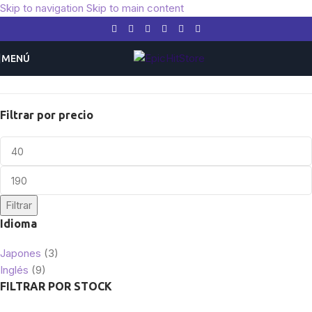
Skip to navigation
Skip to main content
MENÚ
Inicio
/
Otros TCG
/
One Piece
Filtrar por precio
Filtrar
Idioma
Japones
(3)
Inglés
(9)
FILTRAR POR STOCK