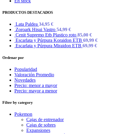
En stock
PRODUCTOS DESTACADOS
Lata Paldea
34,95
€
Zoroark Hisui Vastro
54,99
€
Cenit Supremo Etb Plastico roto
85,00
€
Escarlata y Púrpura Koraidon ETB
69,99
€
Escarlata y Púrpura Miraidon ETB
69,99
€
Ordenar por
Popularidad
Valoración Promedio
Novedades
Precio: menor a mayor
Precio: mayor a menor
Filter by category
Pokemon
Cajas de entrenador
Cajas de sobres
Expansiones