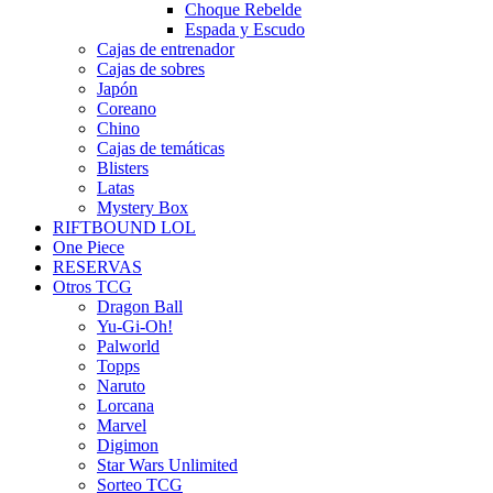
Choque Rebelde
Espada y Escudo
Cajas de entrenador
Cajas de sobres
Japón
Coreano
Chino
Cajas de temáticas
Blisters
Latas
Mystery Box
RIFTBOUND LOL
One Piece
RESERVAS
Otros TCG
Dragon Ball
Yu-Gi-Oh!
Palworld
Topps
Naruto
Lorcana
Marvel
Digimon
Star Wars Unlimited
Sorteo TCG