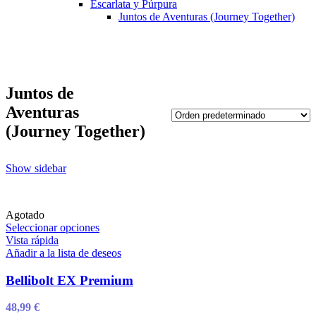
Escarlata y Púrpura
Juntos de Aventuras (Journey Together)
Juntos de
Aventuras
(Journey Together)
Show sidebar
Agotado
Este
Seleccionar opciones
producto
Vista rápida
tiene
Añadir a la lista de deseos
múltiples
variantes.
Bellibolt EX Premium
Las
opciones
48,99
€
se