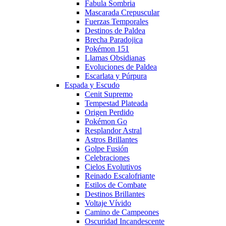
Fabula Sombria
Mascarada Crepuscular
Fuerzas Temporales
Destinos de Paldea
Brecha Paradojica
Pokémon 151
Llamas Obsidianas
Evoluciones de Paldea
Escarlata y Púrpura
Espada y Escudo
Cenit Supremo
Tempestad Plateada
Origen Perdido
Pokémon Go
Resplandor Astral
Astros Brillantes
Golpe Fusión
Celebraciones
Cielos Evolutivos
Reinado Escalofriante
Estilos de Combate
Destinos Brillantes
Voltaje Vívido
Camino de Campeones
Oscuridad Incandescente