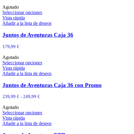
pueden
Agotado
elegir
Este
Seleccionar opciones
en
producto
Vista rápida
la
tiene
Añadir a la lista de deseos
página
múltiples
de
variantes.
Juntos de Aventuras Caja 36
producto
Las
opciones
179,99
€
se
pueden
Agotado
elegir
Este
Seleccionar opciones
en
producto
Vista rápida
la
tiene
Añadir a la lista de deseos
página
múltiples
de
variantes.
Juntos de Aventuras Caja 36 con Promo
producto
Las
opciones
Rango
239,99
€
-
249,99
€
se
de
pueden
precios:
Agotado
elegir
desde
Este
Seleccionar opciones
en
239,99 €
producto
Vista rápida
la
hasta
tiene
Añadir a la lista de deseos
página
249,99 €
múltiples
de
variantes.