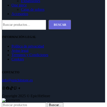
Expansiones
One piece
Cajas de sobres
Accesorios
Buscar
BUSCAR
INFORMACIÓN LEGAL
Política de privacidad
Aviso legal
Terminos y Condiciones
Cookies
CONTACTO
info@epichitstore.es
Instagram
Facebook
TikTok
Twitch
Telegram
Copyright 2025 © EpicHitStore
Buscar...