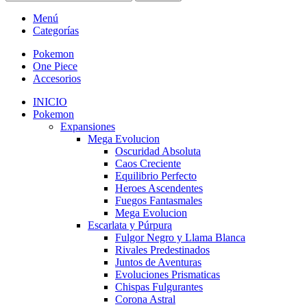
Menú
Categorías
Pokemon
One Piece
Accesorios
INICIO
Pokemon
Expansiones
Mega Evolucion
Oscuridad Absoluta
Caos Creciente
Equilibrio Perfecto
Heroes Ascendentes
Fuegos Fantasmales
Mega Evolucion
Escarlata y Púrpura
Fulgor Negro y Llama Blanca
Rivales Predestinados
Juntos de Aventuras
Evoluciones Prismaticas
Chispas Fulgurantes
Corona Astral