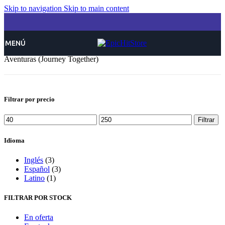
Skip to navigation
Skip to main content
MENÚ
Inicio
/
Pokemon
/
Expansiones
/
Escarlata y Púrpura
/
Juntos de
Aventuras (Journey Together)
Filtrar por precio
Precio
Precio
Filtrar
mínimo
máximo
Idioma
Inglés
(3)
Español
(3)
Latino
(1)
FILTRAR POR STOCK
En oferta