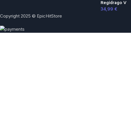
Regidrago V
34,99
€
Copyright 2025 © EpicHitStore