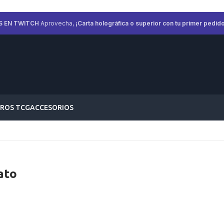
S EN TWITCH
Aprovecha,
¡Carta holográfica o superior con tu primer pedido
ROS TCG
ACCESORIOS
ato