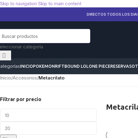
Skip to navigation
Skip to main content
DIRECTOS TODOS LOS DIA
eleccionar categoría
ategorías
INICIO
POKEMON
RIFTBOUND LOL
ONE PIECE
RESERVAS
OT
Inicio
/
Accesorios
/
Metacrilato
Filtrar por precio
Metacril