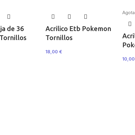
Agota
aja de 36
Acrilico Etb Pokemon
Acri
ornillos
Tornillos
Pok
18,00
€
10,0