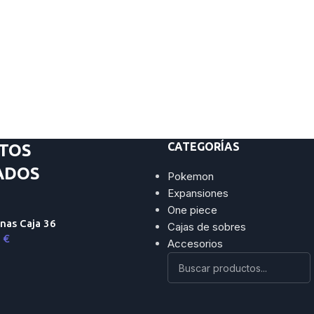
CATEGORÍAS
TOS
ADOS
Pokemon
Expansiones
One piece
nas Caja 36
Cajas de sobres
9
€
Accesorios