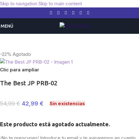
Skip to navigation
Skip to main content
MENÚ
Inicio
/
Otros TCG
/
One Piece
-22%
Agotado
Clic para ampliar
The Best JP PRB-02
54,99
€
42,99
€
Sin existencias
Este producto está agotado actualmente.
¡No te preocupes! Introduce tu email y te avisaremos en cuanto