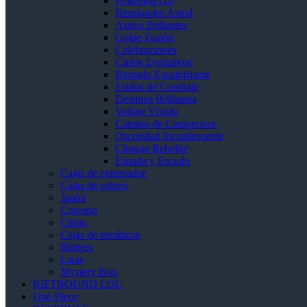
Pokémon Go
Resplandor Astral
Astros Brillantes
Golpe Fusión
Celebraciones
Cielos Evolutivos
Reinado Escalofriante
Estilos de Combate
Destinos Brillantes
Voltaje Vívido
Camino de Campeones
Oscuridad Incandescente
Choque Rebelde
Espada y Escudo
Cajas de entrenador
Cajas de sobres
Japón
Coreano
Chino
Cajas de temáticas
Blisters
Latas
Mystery Box
RIFTBOUND LOL
One Piece