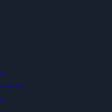
ns)
nd White Flare)
de)