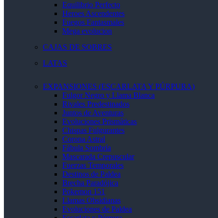
Equilibrio Perfecto
Heroes Ascendentes
Fuegos Fantasmales
Mega evolucion
CAJAS DE SOBRES
LATAS
EXPANSIONES (ESCARLATA Y PÚRPURA)
Fulgor Negro y Llama Blanca
Rivales Predestinados
Juntos de Aventuras
Evoluciones Prismáticas
Chispas Fulgurantes
Corona Astral
Fábula Sombría
Mascarada Crepuscular
Fuerzas Temporales
Destinos de Paldea
Brecha Paradójica
Pokemon 151
Llamas Obsidianas
Evoluciones de Paldea
Escarlata y Púrpura