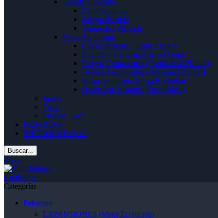
Espada y Escudo
Cenit Supremo
Origen Perdido
Tempestad Plateada
Mega Evolucion
Caos Creciente (Chaos Rising)
Equilibrio Perfecto (Perfect Order)
Fuegos Fantasmales (Phantasmal Flames)
Heroes Ascendentes (Ascended Heroes)
Mega evolucion (Mega Evolution)
Oscuridad Absoluta (Pitch Black)
Japón
Latas
Mystery Box
RESERVAS
RIFTBOUND LOL
Buscar...
Menú
0
artículos
Categorías
Pokemon
EXPANSIONES (Mega Ecolución)