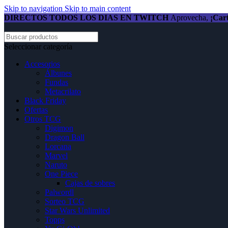
Skip to navigation
Skip to main content
DIRECTOS TODOS LOS DIAS EN TWITCH
Aprovecha,
¡Cart
Seleccionar categoría
Accesorios
Álbunes
Fundas
Metacrilato
Black Friday
Ofertas
Otros TCG
Digimon
Dragon Ball
Lorcana
Marvel
Naruto
One Piece
Cajas de sobres
Palwordl
Sorteo TCG
Star Wars Unlimited
Topps