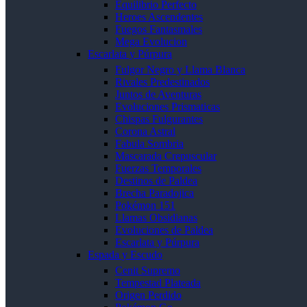
Equilibrio Perfecto
Heroes Ascendentes
Fuegos Fantasmales
Mega Evolucion
Escarlata y Púrpura
Fulgor Negro y Llama Blanca
Rivales Predestinados
Juntos de Aventuras
Evoluciones Prismaticas
Chispas Fulgurantes
Corona Astral
Fabula Sombria
Mascarada Crepuscular
Fuerzas Temporales
Destinos de Paldea
Brecha Paradojica
Pokémon 151
Llamas Obsidianas
Evoluciones de Paldea
Escarlata y Púrpura
Espada y Escudo
Cenit Supremo
Tempestad Plateada
Origen Perdido