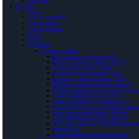
Yu-Gi-Oh!
Pokemon
Blisters
Cajas de entrenador
Cajas de sobres
Cajas de temáticas
Chino
Coreano
Expansiones
Escarlata y Púrpura
Brecha Paradojica (Paradox Rift)
Chispas Fulgurantes (Surging Sparks)
Corona Astral (Crown Stellar)
Destinos de Paldea (Paldean Fates)
Escarlata y Púrpura (Scarlet & Violet)
Evoluciones de Paldea (Paldea evolved)
Evoluciones Prismaticas (Prismatic Evolutio
Fabula Sombria (Shrouded Fable)
Fuerzas Temporales (Temporal Forces)
Fulgor Negro y Llama Blanca (Black Bolt a
Juntos de Aventuras (Journey Together)
Llamas Obsidianas (Obsidian Flames)
Mascarada Crepuscular (Twilight Masquera
Pokémon 151
Rivales Predestinados (Destined Rivals)