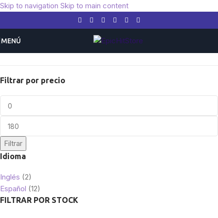
Skip to navigation
Skip to main content
MENÚ
Inicio
/
Pokemon
/
Expansiones
/
Espada y Escudo
Filtrar por precio
Filtrar
Idioma
Inglés
(2)
Español
(12)
FILTRAR POR STOCK