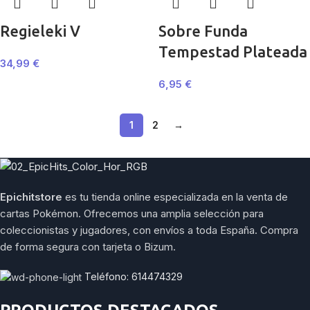
Regieleki V
Sobre Funda
Tempestad Plateada
34,99
€
6,95
€
1
2
→
Epichitstore
es tu tienda online especializada en la venta de
cartas Pokémon. Ofrecemos una amplia selección para
coleccionistas y jugadores, con envíos a toda España. Compra
de forma segura con tarjeta o Bizum.
Teléfono: 614474329