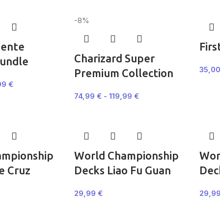
-8%
iente
Firs
Charizard Super
undle
35,0
Premium Collection
99
€
74,99
€
-
119,99
€
ampionship
World Championship
Wor
e Cruz
Decks Liao Fu Guan
Dec
29,99
€
29,9