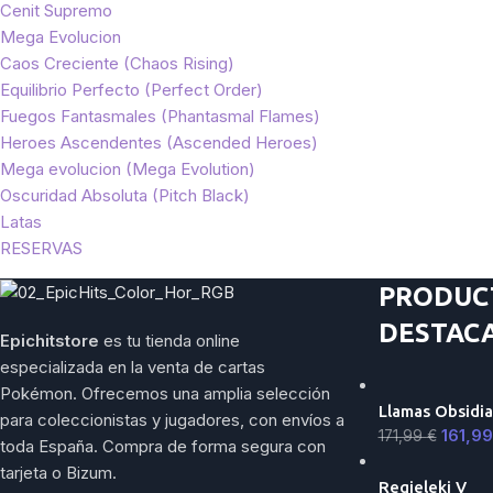
Cenit Supremo
Mega Evolucion
Caos Creciente (Chaos Rising)
Equilibrio Perfecto (Perfect Order)
Fuegos Fantasmales (Phantasmal Flames)
Heroes Ascendentes (Ascended Heroes)
Mega evolucion (Mega Evolution)
Oscuridad Absoluta (Pitch Black)
Latas
RESERVAS
PRODUC
DESTAC
Epichitstore
es tu tienda online
especializada en la venta de cartas
Pokémon. Ofrecemos una amplia selección
Llamas Obsidia
para coleccionistas y jugadores, con envíos a
161,9
171,99
€
toda España. Compra de forma segura con
tarjeta o Bizum.
Regieleki V