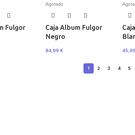
Agotado
Agota
m Fulgor
Caja Album Fulgor
Caj
Negro
Bla
84,99
€
45,9
1
2
3
4
5