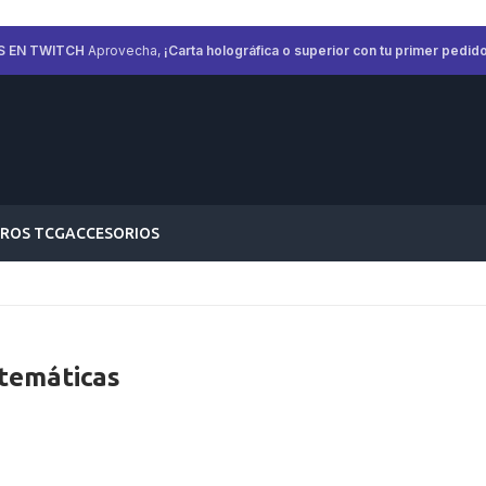
S EN TWITCH
Aprovecha,
¡Carta holográfica o superior con tu primer pedido
ROS TCG
ACCESORIOS
 temáticas