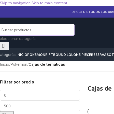
Skip to navigation
Skip to main content
DIRECTOS TODOS LOS DIA
eleccionar categoría
ategorías
INICIO
POKEMON
RIFTBOUND LOL
ONE PIECE
RESERVAS
OT
Inicio
/
Pokemon
/
Cajas de temáticas
Filtrar por precio
Cajas de