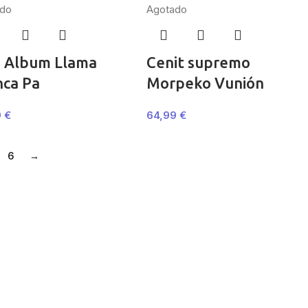
do
Agotado
a Album Llama
Cenit supremo
nca Pa
Morpeko Vunión
9
€
64,99
€
6
→