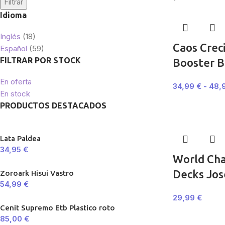
Filtrar
Idioma
Inglés
(18)
Caos Crec
Español
(59)
FILTRAR POR STOCK
Booster B
En oferta
34,99
€
-
48,
En stock
PRODUCTOS DESTACADOS
Lata Paldea
34,95
€
World Ch
Decks Jos
Zoroark Hisui Vastro
54,99
€
29,99
€
Cenit Supremo Etb Plastico roto
85,00
€