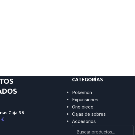
CATEGORÍAS
TOS
ADOS
Pokemon
Expansiones
One piece
nas Caja 36
Cajas de sobres
9
€
Accesorios