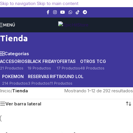
Skip to navigation
Skip to main content
MENÚ
Tienda
Categorías
ACCESORIOS
BLACK FRIDAY
OFERTAS
OTROS TCG
21 Productos
19 Productos
17 Productos
48 Productos
POKEMON
RESERVAS
RIFTBOUND LOL
214 Productos
3 Productos
11 Productos
Inicio
/
Tienda
Mostrando 1–12 de 292 resultados
Ver barra lateral