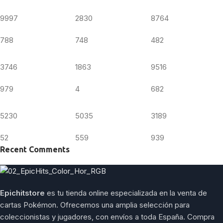
9997
2830
8764
788
748
482
3746
1863
9516
979
4
682
5230
5035
3189
52
559
939
Recent Comments
Epichitstore
es tu tienda online especializada en la venta de
cartas Pokémon. Ofrecemos una amplia selección para
coleccionistas y jugadores, con envíos a toda España. Compra