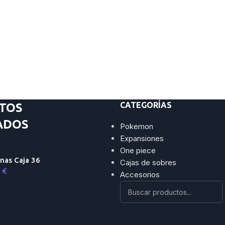
CATEGORÍAS
TOS
ADOS
Pokemon
Expansiones
One piece
nas Caja 36
Cajas de sobres
9
€
Accesorios