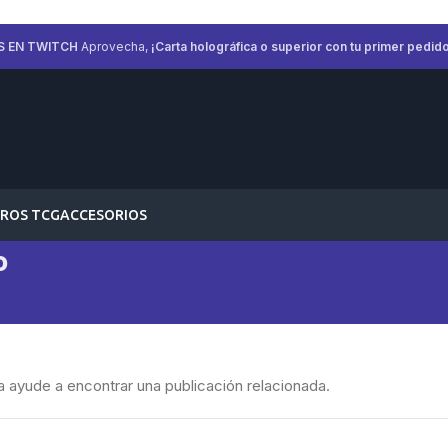
S EN TWITCH
Aprovecha,
¡Carta holográfica o superior con tu primer pedido
ROS TCG
ACCESORIOS
o
a ayude a encontrar una publicación relacionada.