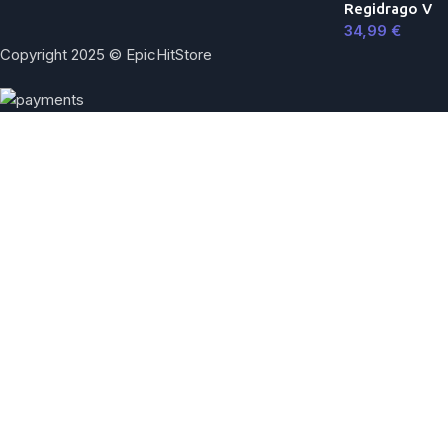
Regidrago V
34,99
€
Copyright 2025 © EpicHitStore