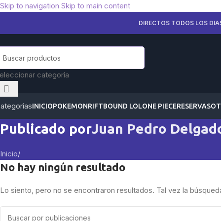
Skip to navigation
Skip to main content
DIRECTOS TODOS LOS DIA
eleccionar categoría
ategorías
INICIO
POKEMON
RIFTBOUND LOL
ONE PIECE
RESERVAS
OT
Publicado por
Juan Pedro Delgad
Inicio
/
No hay ningún resultado
Lo siento, pero no se encontraron resultados. Tal vez la búsqued