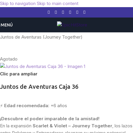
Skip to navigation
Skip to main content
MENÚ
Inicio
/
Pokemon
/
Expansiones
/
Escarlata y Púrpura
/
Juntos de Aventuras (Journey Together)
Agotado
Clic para ampliar
Juntos de Aventuras Caja 36
⚡
Edad recomendada:
+6 años
¡Descubre el poder imparable de la amistad!
En la expansión
Scarlet & Violet – Journey Together
, los lazos
entre Pokémon y Entrenadores alcanzan su máximo potencial,