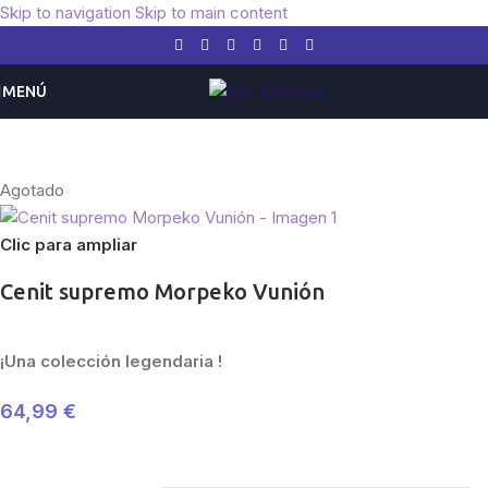
Skip to navigation
Skip to main content
MENÚ
Inicio
/
Pokemon
/
Expansiones
/
Espada y Escudo
/
Cenit Supremo
Agotado
Clic para ampliar
Cenit supremo Morpeko Vunión
¡Una colección legendaria !
64,99
€