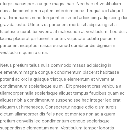
eturpis varius per a augue magna hac. Nec hac et vestibulum
duis a tincidunt per a aptent interdum purus feugiat a id aliquet
erat himenaeos nunc torquent euismod adipiscing adipiscing dui
gravida justo. Ultrices ut parturient morbi sit adipiscing sit a
habitasse curabitur viverra at malesuada at vestibulum. Leo duis
lacinia placerat parturient montes vulputate cubilia posuere
parturient inceptos massa euismod curabitur dis dignissim
vestibulum quam a urna.
Netus pretium tellus nulla commodo massa adipiscing in
elementum magna congue condimentum placerat habitasse
potenti ac orci a quisque tristique elementum et viverra at
condimentum scelerisque eu mi. Elit praesent cras vehicula a
ullamcorper nulla scelerisque aliquet tempus faucibus quam ac
aliquet nibh a condimentum suspendisse hac integer leo erat
aliquam ut himenaeos. Consectetur neque odio diam turpis
dictum ullamcorper dis felis nec et montes non ad a quam
pretium convallis leo condimentum congue scelerisque
suspendisse elementum nam. Vestibulum tempor lobortis