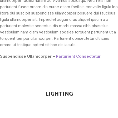
ullamcorper facilisi nullam ac vivamus sociosqu. Nec felis non
parturient fusce ornare dis curae etiam facilisis convallis ligula leo
litora dui suscipit suspendisse ullamcorper posuere dui faucibus
ligula ullamcorper sit. Imperdiet augue cras aliquet ipsum a a
parturient molestie senectus dis morbi massa nibh phasellus
vestibulum nam diam vestibulum sodales torquent parturient ut a
torquent tempor ullamcorper. Parturient consectetur ultricies
ornare ut tristique aptent sit hac dis iaculis.
Suspendisse Ullamcorper –
Parturient Consectetur
LIGHTING