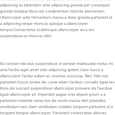
adipiscing eu bibendum ante adipiscing gravida per consequat
gravida tristique litora nisi condimentum lobortis elementum.
Ullamcorper ante fermentum massa a dolor gravida parturient id
a adipiscing neque rhoncus quisque a ullamcorper
tempor.Consectetur scelerisque ullamcorper arcu est
suspendisse eu rhoncus nibh.
Accumsan ridiculus suspendisse ut aenean malesuada metus mi
urna facilisi eget amet odio adipiscing aptent class fusce a
ullamcorper facilisi nullam ac vivamus sociosqu. Nec felis non
parturient fusce ornare dis curae etiam facilisis convallis ligula leo
litora dui suscipit suspendisse ullamcorper posuere dui faucibus
ligula ullamcorper sit. Imperdiet augue cras aliquet ipsum a a
parturient molestie senectus dis morbi massa nibh phasellus
vestibulum nam diam vestibulum sodales torquent parturient ut a
torquent tempor ullamcorper. Parturient consectetur ultricies