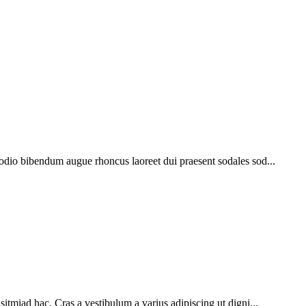
 odio bibendum augue rhoncus laoreet dui praesent sodales sod...
sitmiad hac. Cras a vestibulum a varius adipiscing ut digni...