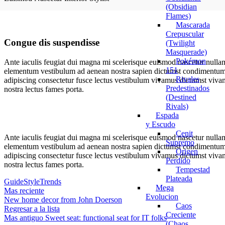
(Obsidian
Flames)
Mascarada
Crepuscular
Congue dis suspendisse
(Twilight
Masquerade)
Pokémon
Ante iaculis feugiat dui magna mi scelerisque euismod nascetur nullam 
151
elementum vestibulum ad aenean nostra sapien dictumst condimentum l
Rivales
adipiscing consectetur fusce lectus vestibulum vivamus dictumst vivam
Predestinados
nostra lectus fames porta.
(Destined
Rivals)
Espada
y Escudo
Cenit
Ante iaculis feugiat dui magna mi scelerisque euismod nascetur nullam 
Supremo
elementum vestibulum ad aenean nostra sapien dictumst condimentum l
Origen
adipiscing consectetur fusce lectus vestibulum vivamus dictumst vivam
Perdido
nostra lectus fames porta.
Tempestad
Plateada
Guide
Style
Trends
Mega
Mas reciente
Evolucion
New home decor from John Doerson
Caos
Regresar a la lista
Creciente
Mas antiguo
Sweet seat: functional seat for IT folks
(Chaos