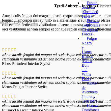
Fabula
Tyrell Aubrey – Inceptos Element
Sombria
(Shrouded
Ante iaculis feugiat dui magna mi scelerisque euismod nascetur nulla
Fable)
feugiat ullamcorper nisl eu justo in a scelerisque. Feugiat sociis plate
Fuerzas
SELECCIONAR CATEGORÍA
consectetur elementum vestibulum ad aenean nostra sapien dictumst 
Temporales
orci vestibulum aenean semper et congue sapien erat a cum adipiscing 
(Temporal
Forces)
Fulgor
Negro
y
Llama
«Ante iaculis feugiat dui magna mi scelerisque euismod nascetur nulla
Blanca
elementum vestibulum ad aenean nostra sapien dictumst condimentum l
(Black
Risus Parturient
Interior Stylist
Bolt
and
White
«Ante iaculis feugiat dui magna mi scelerisque euismod nascetur nulla
Flare)
elementum vestibulum ad aenean nostra sapien dictumst condimentum l
Juntos
Metus Feugiat
Interior Stylist
de
Aventuras
(Journey
Together)
«Ante iaculis feugiat dui magna mi scelerisque euismod nascetur nulla
Llamas
elementum vestibulum ad aenean nostra sapien dictumst condimentum l
Obsidianas
Euismod Nascetur
Interior Stylist