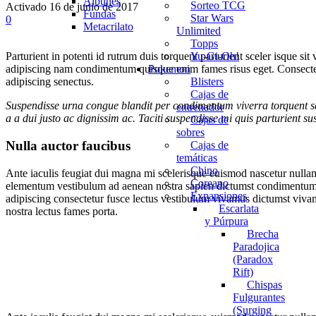
Álbunes
Sorteo TCG
Activado 16 de junio de 2017
Fundas
Star Wars
0
Metacrilato
Unlimited
Topps
Yu-Gi-Oh!
Parturient in potenti id rutrum duis torquent parturient sceler isque s
Pokemon
adipiscing nam condimentum quisque enim fames risus eget. Consectetu
Blisters
adipiscing senectus.
Cajas de
Suspendisse urna congue blandit per condimentum viverra torquent sa
entrenador
a a dui justo ac dignissim ac. Taciti suspendisse mi quis parturient 
Cajas de
sobres
Nulla auctor faucibus
Cajas de
temáticas
Chino
Ante iaculis feugiat dui magna mi scelerisque euismod nascetur nullam 
Coreano
elementum vestibulum ad aenean nostra sapien dictumst condimentum l
Expansiones
adipiscing consectetur fusce lectus vestibulum vivamus dictumst vivam
Escarlata
nostra lectus fames porta.
y Púrpura
Brecha
Paradojica
(Paradox
Rift)
Chispas
Fulgurantes
(Surging