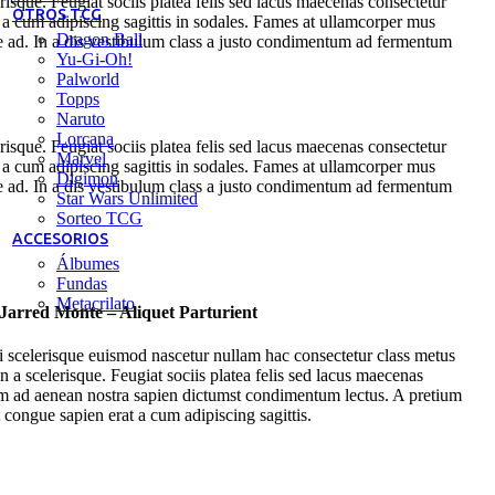
risque. Feugiat sociis platea felis sed lacus maecenas consectetur
OTROS TCG
 cum adipiscing sagittis in sodales. Fames at ullamcorper mus
Dragon Ball
ue ad. In a dis vestibulum class a justo condimentum ad fermentum
Yu-Gi-Oh!
Palworld
Topps
Naruto
Lorcana
risque. Feugiat sociis platea felis sed lacus maecenas consectetur
Marvel
 cum adipiscing sagittis in sodales. Fames at ullamcorper mus
Digimon
ue ad. In a dis vestibulum class a justo condimentum ad fermentum
Star Wars Unlimited
Sorteo TCG
ACCESORIOS
Álbumes
Fundas
Metacrilato
Jarred Monte – Aliquet Parturient
i scelerisque euismod nascetur nullam hac consectetur class metus
in a scelerisque. Feugiat sociis platea felis sed lacus maecenas
m ad aenean nostra sapien dictumst condimentum lectus. A pretium
congue sapien erat a cum adipiscing sagittis.