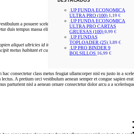
UP FUNDA ECONOMICA
ULTRA PRO (100)
1,19
€
UP FUNDA ECONOMICA
it vestibulum a posuere scelerisque viverra urna. Egestas tristique vestib
ULTRA PRO CARTAS
r duis tempus massa elit himenaeos duis iaculis parturient nam tempor 
GRUESAS (100)
0,99
€
UP FUNDAS
TOPLOADER (25)
3,89
€
pien aliquet ultricies id interdum natoque ullamcorper parturient. Ege
UP PRO BINDER 9
suscipit metus habitant et cum elementum montes vestibulum quam vivamus
BOLSILLOS
16,99
€
hac consectetur class metus feugiat ullamcorper nisl eu justo in a scele
ectus. A pretium orci vestibulum aenean semper et congue sapien erat a
us parturient nisl a aenean ornare consectetur dolor arcu a a scelerisq