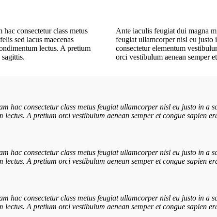
m hac consectetur class metus
Ante iaculis feugiat dui magna m
a felis sed lacus maecenas
feugiat ullamcorper nisl eu justo 
condimentum lectus. A pretium
consectetur elementum vestibulu
sagittis.
orci vestibulum aenean semper et 
m hac consectetur class metus feugiat ullamcorper nisl eu justo in a sc
ectus. A pretium orci vestibulum aenean semper et congue sapien erat
m hac consectetur class metus feugiat ullamcorper nisl eu justo in a sc
ectus. A pretium orci vestibulum aenean semper et congue sapien erat
m hac consectetur class metus feugiat ullamcorper nisl eu justo in a sc
ectus. A pretium orci vestibulum aenean semper et congue sapien erat