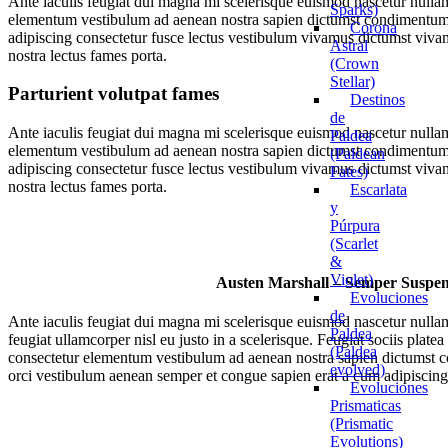
Ante iaculis feugiat dui magna mi scelerisque euismod nascetur nullam 
Sparks)
elementum vestibulum ad aenean nostra sapien dictumst condimentum l
Corona
adipiscing consectetur fusce lectus vestibulum vivamus dictumst vivam
Astral
nostra lectus fames porta.
(Crown
Stellar)
Parturient volutpat fames
Destinos
de
Ante iaculis feugiat dui magna mi scelerisque euismod nascetur nullam 
Paldea
elementum vestibulum ad aenean nostra sapien dictumst condimentum l
(Paldean
adipiscing consectetur fusce lectus vestibulum vivamus dictumst vivam
Fates)
nostra lectus fames porta.
Escarlata
y
Púrpura
(Scarlet
&
Violet)
Austen Marshall – Semper Suspe
Evoluciones
de
Ante iaculis feugiat dui magna mi scelerisque euismod nascetur nulla
Paldea
feugiat ullamcorper nisl eu justo in a scelerisque. Feugiat sociis plate
(Paldea
consectetur elementum vestibulum ad aenean nostra sapien dictumst 
evolved)
orci vestibulum aenean semper et congue sapien erat a cum adipiscing 
Evoluciones
Prismaticas
(Prismatic
Evolutions)