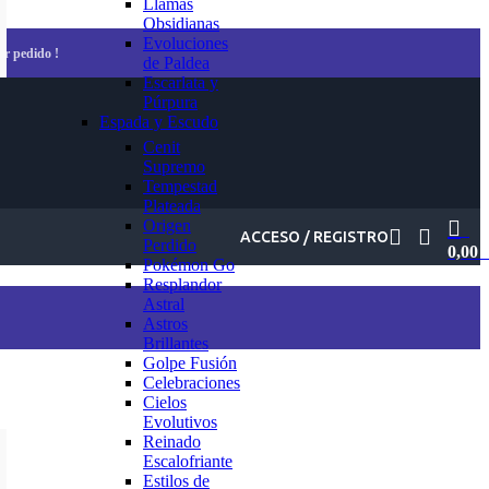
Llamas
Obsidianas
Evoluciones
er pedido !
de Paldea
Escarlata y
Púrpura
Espada y Escudo
Cenit
Supremo
Tempestad
Plateada
Origen
ACCESO / REGISTRO
Perdido
0,00
Pokémon Go
Resplandor
Astral
Astros
Brillantes
Golpe Fusión
Celebraciones
Cielos
Evolutivos
Reinado
Escalofriante
Estilos de