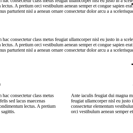
hac consectetur class metus feugiat ullamcorper nisl eu justo in a scele
ectus. A pretium orci vestibulum aenean semper et congue sapien erat a
us parturient nisl a aenean ornare consectetur dolor arcu a a scelerisq
hac consectetur class metus feugiat ullamcorper nisl eu justo in a scele
ectus. A pretium orci vestibulum aenean semper et congue sapien erat a
us parturient nisl a aenean ornare consectetur dolor arcu a a scelerisq
n
m hac consectetur class metus
Ante iaculis feugiat dui magna m
a felis sed lacus maecenas
feugiat ullamcorper nisl eu justo 
condimentum lectus. A pretium
consectetur elementum vestibulu
sagittis.
orci vestibulum aenean semper et 