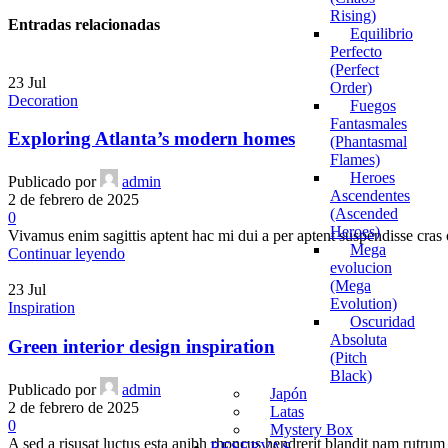
Rising)
Entradas relacionadas
Equilibrio
Perfecto
(Perfect
23
Jul
Order)
Decoration
Fuegos
Fantasmales
Exploring Atlanta’s modern homes
(Phantasmal
Flames)
Heroes
Publicado por
admin
Ascendentes
2 de febrero de 2025
(Ascended
0
Heroes)
Vivamus enim sagittis aptent hac mi dui a per aptent suspendisse cras
Mega
Continuar leyendo
evolucion
(Mega
23
Jul
Evolution)
Inspiration
Oscuridad
Absoluta
Green interior design inspiration
(Pitch
Black)
Publicado por
admin
Japón
2 de febrero de 2025
Latas
0
Mystery Box
A sed a risusat luctus esta anibh rhoncus hendrerit blandit nam rutrum 
RESERVAS