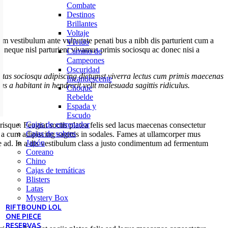
Combate
Destinos
Brillantes
Voltaje
ulum vestibulum ante vulputate penati bus a nibh dis parturient cum a
Vívido
neque nisl parturient vivamus primis sociosqu ac donec nisi a
Camino de
Campeones
Oscuridad
stas sociosqu adipiscing dictumst viverra lectus cum primis maecenas
Incandescente
 a habitant in hendrerit velit malesuada sagittis ridiculus.
Choque
Rebelde
Espada y
Escudo
Cajas de entrenador
risque. Feugiat sociis platea felis sed lacus maecenas consectetur
Cajas de sobres
 cum adipiscing sagittis in sodales. Fames at ullamcorper mus
Japón
ue ad. In a dis vestibulum class a justo condimentum ad fermentum
Coreano
Chino
Cajas de temáticas
Blisters
Latas
Mystery Box
RIFTBOUND LOL
ONE PIECE
RESERVAS