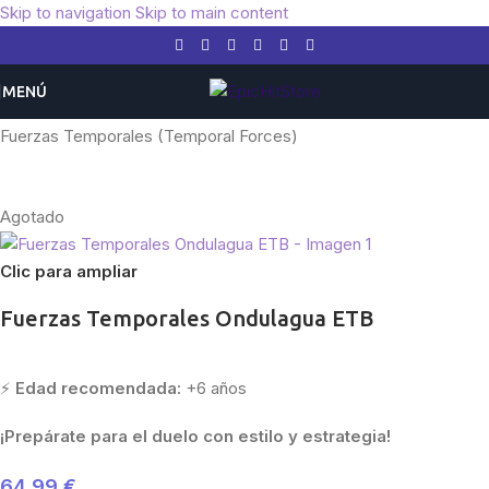
Skip to navigation
Skip to main content
MENÚ
Inicio
/
Pokemon
/
Expansiones
/
Escarlata y Púrpura
/
Fuerzas Temporales (Temporal Forces)
Agotado
Clic para ampliar
Fuerzas Temporales Ondulagua ETB
⚡
Edad recomendada:
+6 años
¡Prepárate para el duelo con estilo y estrategia!
64,99
€