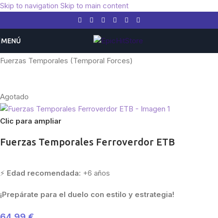
Skip to navigation
Skip to main content
MENÚ
Inicio
/
Pokemon
/
Expansiones
/
Escarlata y Púrpura
/
Fuerzas Temporales (Temporal Forces)
Agotado
Clic para ampliar
Fuerzas Temporales Ferroverdor ETB
⚡
Edad recomendada:
+6 años
¡Prepárate para el duelo con estilo y estrategia!
64,99
€