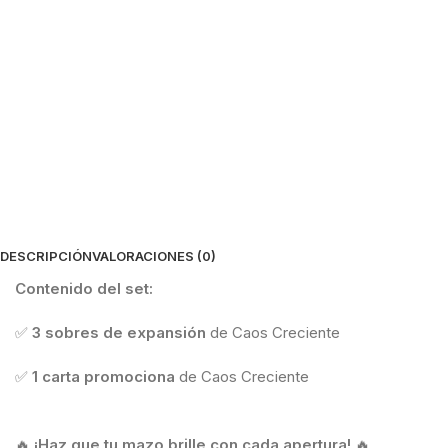
DESCRIPCIÓN
VALORACIONES (0)
Contenido del set:
✅
3 sobres de expansión
de Caos Creciente
✅
1 carta promociona
de Caos Creciente
🔥
¡Haz que tu mazo brille con cada apertura!
🔥