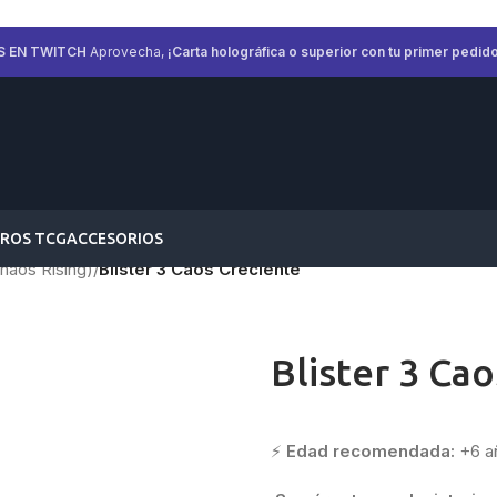
S EN TWITCH
Aprovecha,
¡Carta holográfica o superior con tu primer pedido
ROS TCG
ACCESORIOS
haos Rising)
/
Blister 3 Caos Creciente
Blister 3 Ca
⚡
Edad recomendada:
+6 a