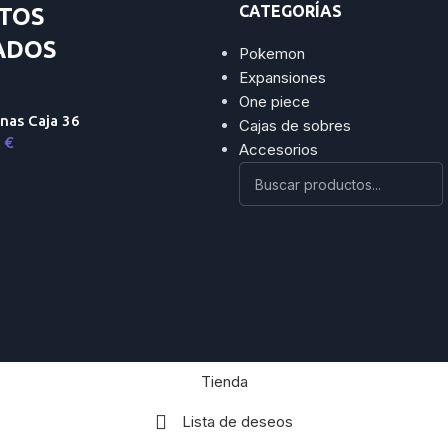
CATEGORÍAS
TOS
ADOS
Pokemon
Expansiones
One piece
nas Caja 36
Cajas de sobres
9
€
Accesorios
Tienda
Lista de deseos