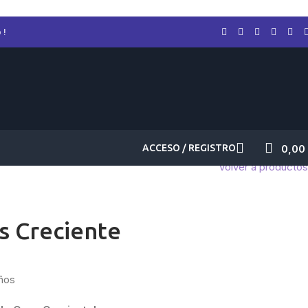
 !
ACCESO / REGISTRO
0,00
Volver a productos
os Creciente
ños