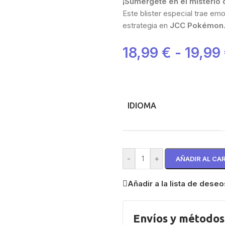
¡Sumérgete en el misterio 
Este blister especial trae em
estrategia en
JCC Pokémon
18,99
€
-
19,99
IDIOMA
-
+
AÑADIR AL CA
Añadir a la lista de deseo
Envíos y métodos