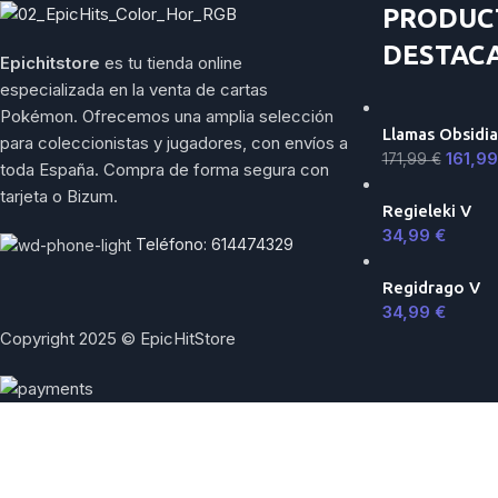
PRODUC
DESTAC
Epichitstore
es tu tienda online
especializada en la venta de cartas
Pokémon. Ofrecemos una amplia selección
Llamas Obsidia
para coleccionistas y jugadores, con envíos a
161,9
171,99
€
toda España. Compra de forma segura con
tarjeta o Bizum.
Regieleki V
34,99
€
Teléfono: 614474329
Regidrago V
34,99
€
Copyright 2025 © EpicHitStore