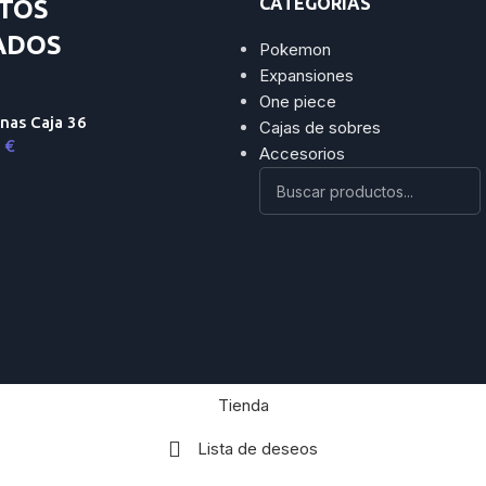
CATEGORÍAS
TOS
ADOS
Pokemon
Expansiones
One piece
nas Caja 36
Cajas de sobres
9
€
Accesorios
Tienda
Lista de deseos