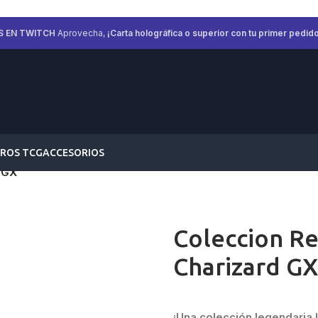
S EN TWITCH
Aprovecha,
¡Carta holográfica o superior con tu primer pedido
ROS TCG
ACCESORIOS
 GX
Coleccion Re
Charizard GX
¡Una colección legendaria !