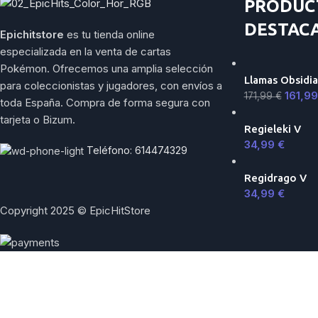
PRODUC
DESTAC
Epichitstore
es tu tienda online
especializada en la venta de cartas
Pokémon. Ofrecemos una amplia selección
Llamas Obsidia
para coleccionistas y jugadores, con envíos a
161,9
171,99
€
toda España. Compra de forma segura con
tarjeta o Bizum.
Regieleki V
34,99
€
Teléfono: 614474329
Regidrago V
34,99
€
Copyright 2025 © EpicHitStore