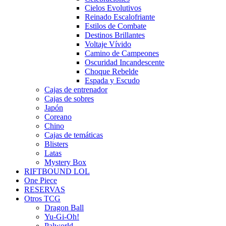
Cielos Evolutivos
Reinado Escalofriante
Estilos de Combate
Destinos Brillantes
Voltaje Vívido
Camino de Campeones
Oscuridad Incandescente
Choque Rebelde
Espada y Escudo
Cajas de entrenador
Cajas de sobres
Japón
Coreano
Chino
Cajas de temáticas
Blisters
Latas
Mystery Box
RIFTBOUND LOL
One Piece
RESERVAS
Otros TCG
Dragon Ball
Yu-Gi-Oh!
Palworld