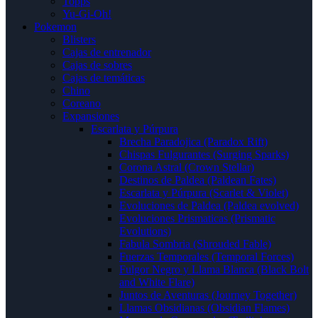
Topps
Yu-Gi-Oh!
Pokemon
Blisters
Cajas de entrenador
Cajas de sobres
Cajas de temáticas
Chino
Coreano
Expansiones
Escarlata y Púrpura
Brecha Paradojica (Paradox Rift)
Chispas Fulgurantes (Surging Sparks)
Corona Astral (Crown Stellar)
Destinos de Paldea (Paldean Fates)
Escarlata y Púrpura (Scarlet & Violet)
Evoluciones de Paldea (Paldea evolved)
Evoluciones Prismaticas (Prismatic
Evolutions)
Fabula Sombria (Shrouded Fable)
Fuerzas Temporales (Temporal Forces)
Fulgor Negro y Llama Blanca (Black Bolt
and White Flare)
Juntos de Aventuras (Journey Together)
Llamas Obsidianas (Obsidian Flames)