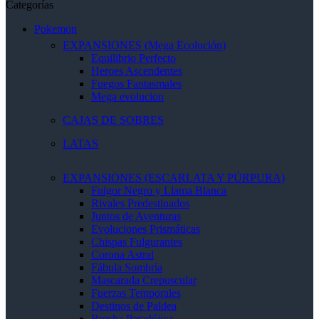
Categorías
Pokemon
EXPANSIONES (Mega Ecolución)
Equilibrio Perfecto
Heroes Ascendentes
Fuegos Fantasmales
Mega evolucion
CAJAS DE SOBRES
LATAS
EXPANSIONES (ESCARLATA Y PÚRPURA)
Fulgor Negro y Llama Blanca
Rivales Predestinados
Juntos de Aventuras
Evoluciones Prismáticas
Chispas Fulgurantes
Corona Astral
Fábula Sombría
Mascarada Crepuscular
Fuerzas Temporales
Destinos de Paldea
Brecha Paradójica