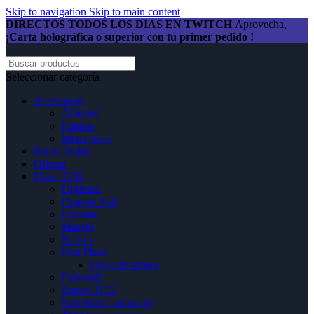
Skip to navigation
Skip to main content
DIRECTOS TODOS LOS DIAS EN TWITCH
Aprovecha,
¡Carta holográfica o superior con tu primer pedido !
Seleccionar categoría
Accesorios
Álbunes
Fundas
Metacrilato
Black Friday
Ofertas
Otros TCG
Digimon
Dragon Ball
Lorcana
Marvel
Naruto
One Piece
Cajas de sobres
Palwordl
Sorteo TCG
Star Wars Unlimited