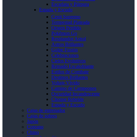
Escarlata y Púrpura
Espada y Escudo
Cenit Supremo
Tempestad Plateada
Origen Perdido
Pokémon Go
Resplandor Astral
Astros Brillantes
Golpe Fusión
Celebraciones
Cielos Evolutivos
Reinado Escalofriante
Estilos de Combate
Destinos Brillantes
Voltaje Vívido
Camino de Campeones
Oscuridad Incandescente
Choque Rebelde
Espada y Escudo
Cajas de entrenador
Cajas de sobres
Japón
Coreano
Chino