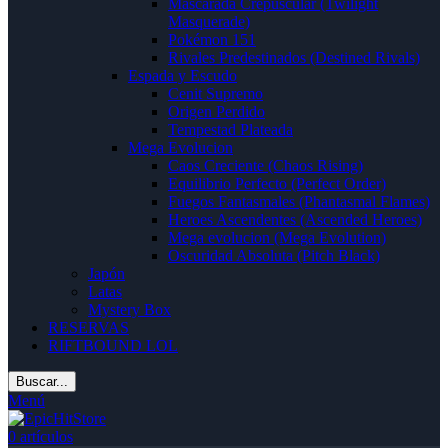
Mascarada Crepuscular (Twilight
Masquerade)
Pokémon 151
Rivales Predestinados (Destined Rivals)
Espada y Escudo
Cenit Supremo
Origen Perdido
Tempestad Plateada
Mega Evolucion
Caos Creciente (Chaos Rising)
Equilibrio Perfecto (Perfect Order)
Fuegos Fantasmales (Phantasmal Flames)
Heroes Ascendentes (Ascended Heroes)
Mega evolucion (Mega Evolution)
Oscuridad Absoluta (Pitch Black)
Japón
Latas
Mystery Box
RESERVAS
RIFTBOUND LOL
Buscar...
Menú
0
artículos