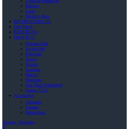
Cajas de temáticas
Blisters
Latas
Mystery Box
RIFTBOUND LOL
One Piece
RESERVAS
Otros TCG
Dragon Ball
Yu-Gi-Oh!
Palworld
Topps
Naruto
Lorcana
Marvel
Digimon
Star Wars Unlimited
Sorteo TCG
Accesorios
Álbumes
Fundas
Metacrilato
Acceso / Registro
0