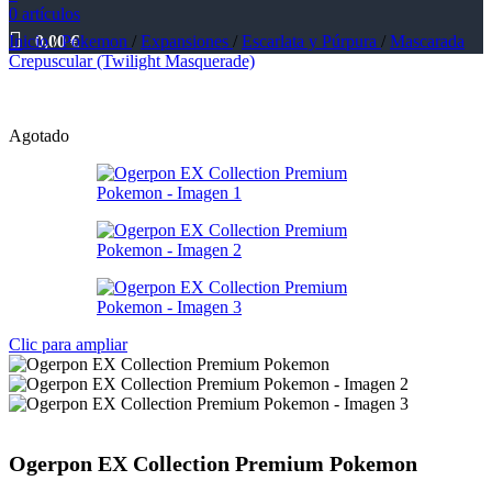
0
artículos
Inicio
0,00
/
Pokemon
€
/
Expansiones
/
Escarlata y Púrpura
/
Mascarada
Crepuscular (Twilight Masquerade)
Agotado
Clic para ampliar
Ogerpon EX Collection Premium Pokemon