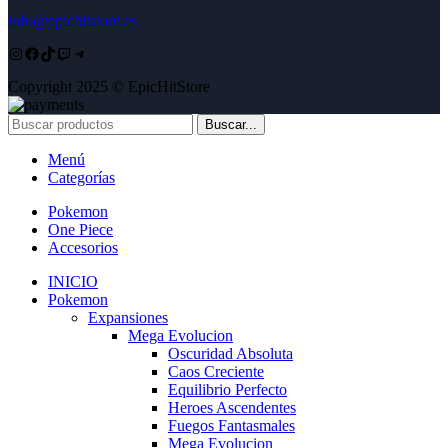
info@epichitstore.es
Instagram
Facebook
TikTok
Twitch
Telegram
Copyright 2025 © EpicHitStore
Buscar...
Menú
Categorías
Pokemon
One Piece
Accesorios
INICIO
Pokemon
Expansiones
Mega Evolucion
Oscuridad Absoluta
Caos Creciente
Equilibrio Perfecto
Heroes Ascendentes
Fuegos Fantasmales
Mega Evolucion