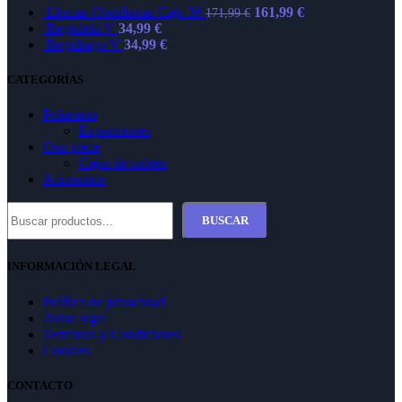
El
El
Llamas Obsidianas Caja 36
161,99
€
171,99
€
precio
precio
Regieleki V
34,99
€
original
actual
Regidrago V
34,99
€
era:
es:
171,99 €.
161,99 €.
CATEGORÍAS
Pokemon
Expansiones
One piece
Cajas de sobres
Accesorios
Buscar
BUSCAR
INFORMACIÓN LEGAL
Política de privacidad
Aviso legal
Terminos y Condiciones
Cookies
CONTACTO