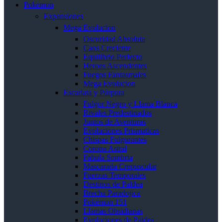
Pokemon
Expansiones
Mega Evolucion
Oscuridad Absoluta
Caos Creciente
Equilibrio Perfecto
Heroes Ascendentes
Fuegos Fantasmales
Mega Evolucion
Escarlata y Púrpura
Fulgor Negro y Llama Blanca
Rivales Predestinados
Juntos de Aventuras
Evoluciones Prismaticas
Chispas Fulgurantes
Corona Astral
Fabula Sombria
Mascarada Crepuscular
Fuerzas Temporales
Destinos de Paldea
Brecha Paradojica
Pokémon 151
Llamas Obsidianas
Evoluciones de Paldea