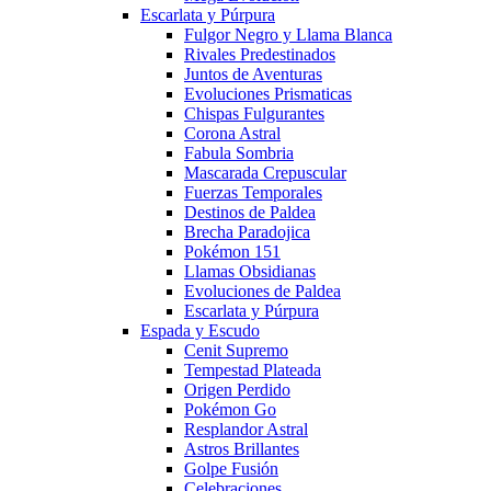
Escarlata y Púrpura
Fulgor Negro y Llama Blanca
Rivales Predestinados
Juntos de Aventuras
Evoluciones Prismaticas
Chispas Fulgurantes
Corona Astral
Fabula Sombria
Mascarada Crepuscular
Fuerzas Temporales
Destinos de Paldea
Brecha Paradojica
Pokémon 151
Llamas Obsidianas
Evoluciones de Paldea
Escarlata y Púrpura
Espada y Escudo
Cenit Supremo
Tempestad Plateada
Origen Perdido
Pokémon Go
Resplandor Astral
Astros Brillantes
Golpe Fusión
Celebraciones