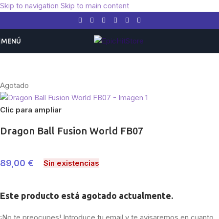
Skip to navigation
Skip to main content
MENÚ
Inicio
/
Otros TCG
/
Dragon Ball
Agotado
Clic para ampliar
Dragon Ball Fusion World FB07
89,00
€
Sin existencias
Este producto está agotado actualmente.
¡No te preocupes! Introduce tu email y te avisaremos en cuanto