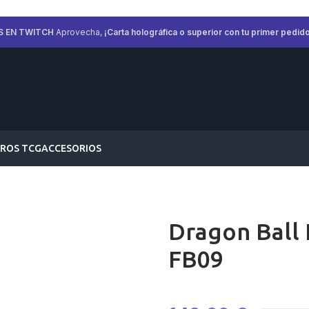
S EN TWITCH
Aprovecha,
¡Carta holográfica o superior con tu primer pedido
ROS TCG
ACCESORIOS
Dragon Ball 
FB09