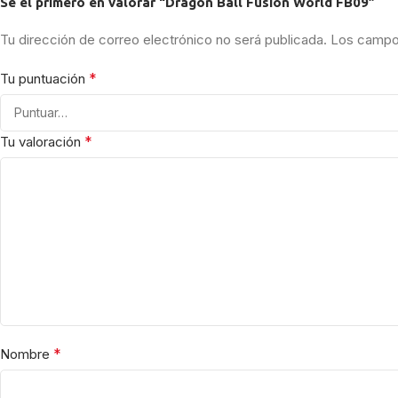
Sé el primero en valorar “Dragon Ball Fusion World FB09”
Tu dirección de correo electrónico no será publicada.
Los campos
*
Tu puntuación
*
Tu valoración
*
Nombre