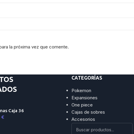
para la próxima vez que comente.
CATEGORÍAS
TOS
ADOS
Pokemon
Expansiones
One piece
nas Caja 36
Cajas de sobres
9
€
Accesorios