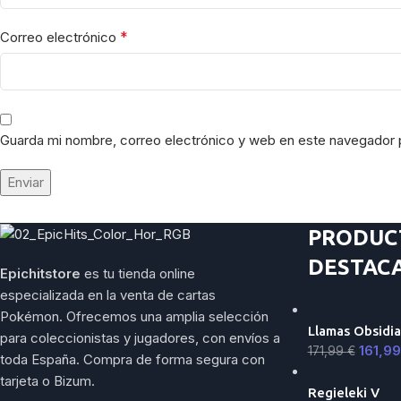
*
Correo electrónico
Guarda mi nombre, correo electrónico y web en este navegador 
PRODUC
DESTAC
Epichitstore
es tu tienda online
especializada en la venta de cartas
Pokémon. Ofrecemos una amplia selección
Llamas Obsidia
para coleccionistas y jugadores, con envíos a
161,9
171,99
€
toda España. Compra de forma segura con
tarjeta o Bizum.
Regieleki V