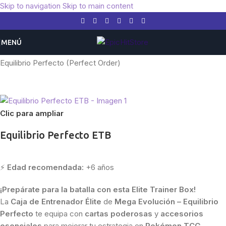
Skip to navigation
Skip to main content
MENÚ
Inicio
/
Pokemon
/
Expansiones
/
Mega Evolucion
/
Equilibrio Perfecto (Perfect Order)
Clic para ampliar
Equilibrio Perfecto ETB
⚡
Edad recomendada:
+6 años
¡Prepárate para la batalla con esta Elite Trainer Box!
La
Caja de Entrenador Élite
de
Mega Evolución – Equilibrio
Perfecto
te equipa con
cartas poderosas
y
accesorios
esenciales
para mejorar tu estrategia en
Pokémon TCG
.