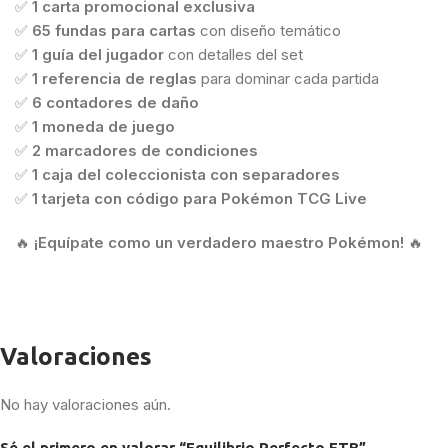
✅
1 carta promocional exclusiva
✅
65 fundas para cartas
con diseño temático
✅
1 guía del jugador
con detalles del set
✅
1 referencia de reglas
para dominar cada partida
✅
6 contadores de daño
✅
1 moneda de juego
✅
2 marcadores de condiciones
✅
1 caja del coleccionista con separadores
✅
1 tarjeta con código para Pokémon TCG Live
🔥
¡Equípate como un verdadero maestro Pokémon!
🔥
Valoraciones
No hay valoraciones aún.
Sé el primero en valorar “Equilibrio Perfecto ETB”