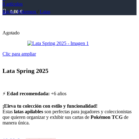
0
artículos
Inicio
0,00
/
Pokemon
€
/
Latas
Agotado
Clic para ampliar
Lata Spring 2025
⚡
Edad recomendada:
+6 años
¡Eleva tu colección con estilo y funcionalidad!
Estas
latas apilables
son perfectas para jugadores y coleccionistas
que quieren organizar y exhibir sus cartas de
Pokémon TCG
de
manera única.