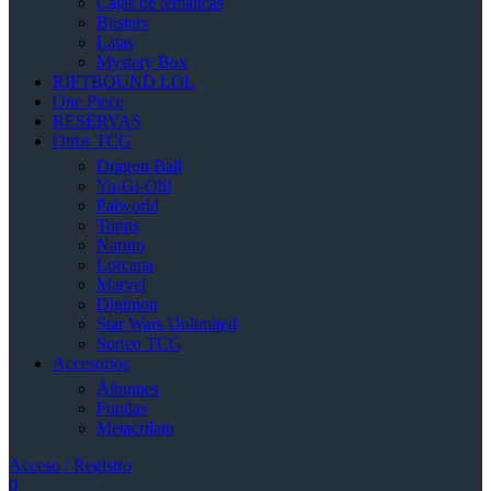
Cajas de temáticas
Blisters
Latas
Mystery Box
RIFTBOUND LOL
One Piece
RESERVAS
Otros TCG
Dragon Ball
Yu-Gi-Oh!
Palworld
Topps
Naruto
Lorcana
Marvel
Digimon
Star Wars Unlimited
Sorteo TCG
Accesorios
Álbumes
Fundas
Metacrilato
Acceso / Registro
0