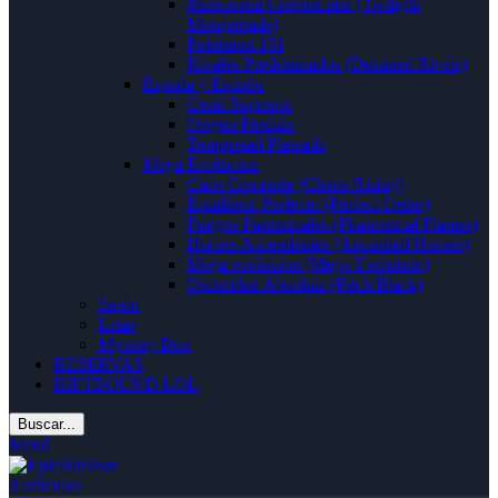
Mascarada Crepuscular (Twilight
Masquerade)
Pokémon 151
Rivales Predestinados (Destined Rivals)
Espada y Escudo
Cenit Supremo
Origen Perdido
Tempestad Plateada
Mega Evolucion
Caos Creciente (Chaos Rising)
Equilibrio Perfecto (Perfect Order)
Fuegos Fantasmales (Phantasmal Flames)
Heroes Ascendentes (Ascended Heroes)
Mega evolucion (Mega Evolution)
Oscuridad Absoluta (Pitch Black)
Japón
Latas
Mystery Box
RESERVAS
RIFTBOUND LOL
Buscar...
Menú
0
artículos