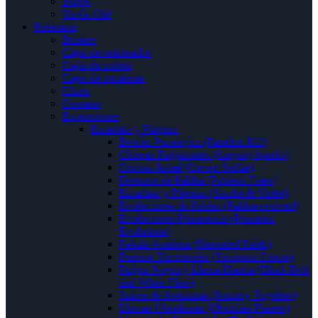
Topps
Yu-Gi-Oh!
Pokemon
Blisters
Cajas de entrenador
Cajas de sobres
Cajas de temáticas
Chino
Coreano
Expansiones
Escarlata y Púrpura
Brecha Paradojica (Paradox Rift)
Chispas Fulgurantes (Surging Sparks)
Corona Astral (Crown Stellar)
Destinos de Paldea (Paldean Fates)
Escarlata y Púrpura (Scarlet & Violet)
Evoluciones de Paldea (Paldea evolved)
Evoluciones Prismaticas (Prismatic
Evolutions)
Fabula Sombria (Shrouded Fable)
Fuerzas Temporales (Temporal Forces)
Fulgor Negro y Llama Blanca (Black Bolt
and White Flare)
Juntos de Aventuras (Journey Together)
Llamas Obsidianas (Obsidian Flames)