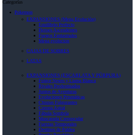
Categorías
Pokemon
EXPANSIONES (Mega Ecolución)
Equilibrio Perfecto
Heroes Ascendentes
Fuegos Fantasmales
Mega evolucion
CAJAS DE SOBRES
LATAS
EXPANSIONES (ESCARLATA Y PÚRPURA)
Fulgor Negro y Llama Blanca
Rivales Predestinados
Juntos de Aventuras
Evoluciones Prismáticas
Chispas Fulgurantes
Corona Astral
Fábula Sombría
Mascarada Crepuscular
Fuerzas Temporales
Destinos de Paldea
Brecha Paradójica