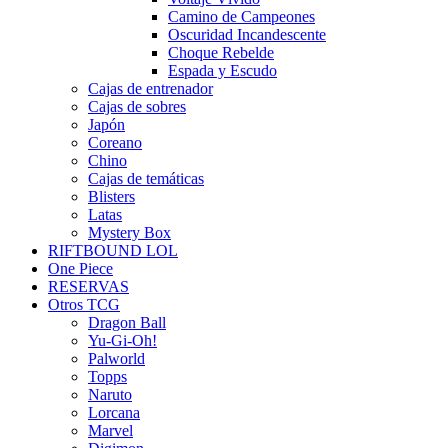
Camino de Campeones
Oscuridad Incandescente
Choque Rebelde
Espada y Escudo
Cajas de entrenador
Cajas de sobres
Japón
Coreano
Chino
Cajas de temáticas
Blisters
Latas
Mystery Box
RIFTBOUND LOL
One Piece
RESERVAS
Otros TCG
Dragon Ball
Yu-Gi-Oh!
Palworld
Topps
Naruto
Lorcana
Marvel