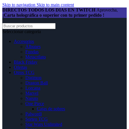
Skip to navigation
Skip to main content
DIRECTOS TODOS LOS DIAS EN TWITCH
Aprovecha,
¡Carta holográfica o superior con tu primer pedido !
Seleccionar categoría
Accesorios
Álbunes
Fundas
Metacrilato
Black Friday
Ofertas
Otros TCG
Digimon
Dragon Ball
Lorcana
Marvel
Naruto
One Piece
Cajas de sobres
Palwordl
Sorteo TCG
Star Wars Unlimited