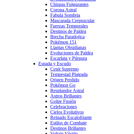
Chispas Fulgurantes
Corona Astral
Fabula Sombria
Mascarada Crepuscular
Fuerzas Temporales
Destinos de Paldea
Brecha Paradojica
Pokémon 151
Llamas Obsidianas
Evoluciones de Paldea
Escarlata y Púrpura
Espada y Escudo
Cenit Supremo
Tempestad Plateada
Origen Perdido
Pokémon Go
Resplandor Astral
Astros Brillantes
Golpe Fusión
Celebraciones
Cielos Evolutivos
Reinado Escalofriante
Estilos de Combate
Destinos Brillantes
Voltaje Vívido