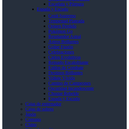
Escarlata y Púrpura
Espada y Escudo
Cenit Supremo
Tempestad Plateada
Origen Perdido
Pokémon Go
Resplandor Astral
Astros Brillantes
Golpe Fusión
Celebraciones
Cielos Evolutivos
Reinado Escalofriante
Estilos de Combate
Destinos Brillantes
Voltaje Vívido
Camino de Campeones
Oscuridad Incandescente
Choque Rebelde
Espada y Escudo
Cajas de entrenador
Cajas de sobres
Japón
Coreano
Chino