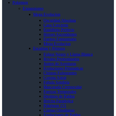
Pokemon
Expansiones
Mega Evolucion
Oscuridad Absoluta
Caos Creciente
Equilibrio Perfecto
Heroes Ascendentes
Fuegos Fantasmales
Mega Evolucion
Escarlata y Púrpura
Fulgor Negro y Llama Blanca
Rivales Predestinados
Juntos de Aventuras
Evoluciones Prismaticas
Chispas Fulgurantes
Corona Astral
Fabula Sombria
Mascarada Crepuscular
Fuerzas Temporales
Destinos de Paldea
Brecha Paradojica
Pokémon 151
Llamas Obsidianas
Evoluciones de Paldea