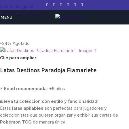
Skip to navigation
Skip to main content
MENÚ
Inicio
/
Pokemon
/
Latas
-34%
Agotado
Clic para ampliar
Latas Destinos Paradoja Flamariete
⚡
Edad recomendada:
+6 años
¡Eleva tu colección con estilo y funcionalidad!
Estas
latas apilables
son perfectas para jugadores y
coleccionistas que quieren organizar y exhibir sus cartas de
Pokémon TCG
de manera única.