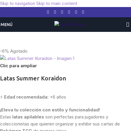
Skip to navigation
Skip to main content
MENÚ
Inicio
/
Pokemon
/
Latas
-6%
Agotado
Clic para ampliar
Latas Summer Koraidon
⚡
Edad recomendada:
+6 años
¡Eleva tu colección con estilo y funcionalidad!
Estas
latas apilables
son perfectas para jugadores y
coleccionistas que quieren organizar y exhibir sus cartas de
Pokémon TCG
de manera única.