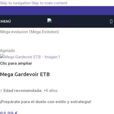
Skip to navigation
Skip to main content
MENÚ
Inicio
/
Pokemon
/
Expansiones
/
Mega Evolucion
/
Mega evolucion (Mega Evolution)
Agotado
Clic para ampliar
Mega Gardevoir ETB
⚡
Edad recomendada:
+6 años
¡Prepárate para el duelo con estilo y estrategia!
64,99
€