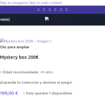
Skip to navigation
Skip to main content
MENÚ
Inicio
/
Pokemon
/
Expansiones
/
Escarlata y Púrpura
Clic para ampliar
Mystery box 200€
⚡
Edad recomendada:
+6 años
¡Expande tu colección y domina el juego!
199,00
€
Solo quedan 1 disponibles