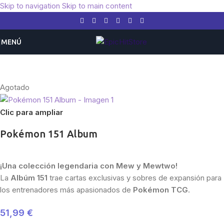
Skip to navigation
Skip to main content
MENÚ
Inicio
/
Pokemon
/
Expansiones
/
Escarlata y Púrpura
/
Pokémon 151
Agotado
Clic para ampliar
Pokémon 151 Album
¡Una colección legendaria con Mew y Mewtwo!
La
Albúm 151
trae cartas exclusivas y sobres de expansión para
los entrenadores más apasionados de
Pokémon TCG
.
51,99
€