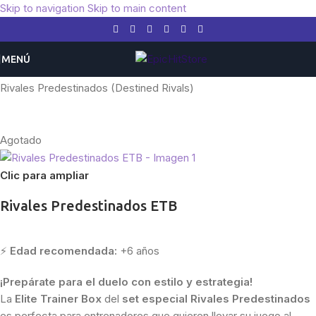
Skip to navigation
Skip to main content
MENÚ
Inicio
/
Pokemon
/
Expansiones
/
Escarlata y Púrpura
/
Rivales Predestinados (Destined Rivals)
Agotado
Clic para ampliar
Rivales Predestinados ETB
⚡
Edad recomendada:
+6 años
¡Prepárate para el duelo con estilo y estrategia!
La
Elite Trainer Box
del
set especial Rivales Predestinados
es perfecta para entrenadores que quieren llevar su juego al