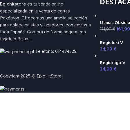
DESTAC
Epichitstore
es tu tienda online
especializada en la venta de cartas
Pokémon. Ofrecemos una amplia selección
Llamas Obsidia
para coleccionistas y jugadores, con envíos a
161,9
171,99
€
toda España. Compra de forma segura con
tarjeta o Bizum.
Regieleki V
34,99
€
Teléfono: 614474329
Regidrago V
34,99
€
Copyright 2025 © EpicHitStore