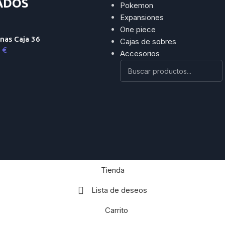
ADOS
Pokemon
Expansiones
One piece
nas Caja 36
Cajas de sobres
9
€
Accesorios
Tienda
Lista de deseos
Carrito