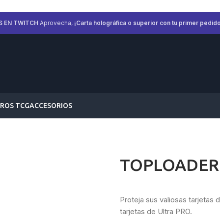
S EN TWITCH
Aprovecha,
¡Carta holográfica o superior con tu primer pedido
ROS TCG
ACCESORIOS
TOPLOADER 
Proteja sus valiosas tarjetas 
tarjetas de Ultra PRO.