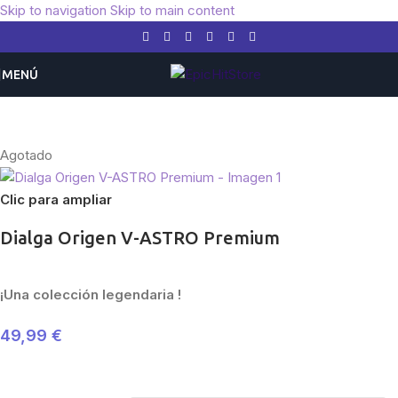
Skip to navigation
Skip to main content
MENÚ
Inicio
/
Pokemon
/
Expansiones
/
Escarlata y Púrpura
Agotado
Clic para ampliar
Dialga Origen V-ASTRO Premium
¡Una colección legendaria !
49,99
€