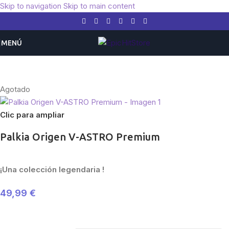
Skip to navigation
Skip to main content
MENÚ
Inicio
/
Pokemon
/
Expansiones
/
Escarlata y Púrpura
Agotado
Clic para ampliar
Palkia Origen V-ASTRO Premium
¡Una colección legendaria !
49,99
€