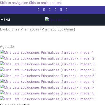
Skip to navigation
Skip to main content
MENÚ
Inicio
/
Pokemon
/
Expansiones
/
Escarlata y Púrpura
/
Evoluciones Prismaticas (Prismatic Evolutions)
Agotado