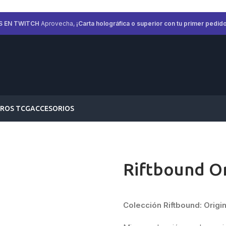
S EN TWITCH
Aprovecha,
¡Carta holográfica o superior con tu primer pedido
ROS TCG
ACCESORIOS
Riftbound Or
Colección Riftbound: Origi