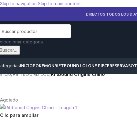
Skip to navigation
Skip to main content
DIRECTOS TODOS LOS DIA
eleccionar categoría
Buscar...
ategorías
INICIO
POKEMON
RIFTBOUND LOL
ONE PIECE
RESERVAS
OT
Inicio
/
RIFTBOUND LOL
/
Riftbound Origins Chino
Agotado
Clic para ampliar