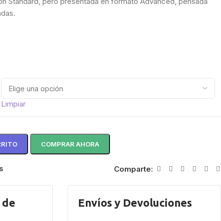
ión Standard, pero presentada en formato Advanced, pensada
adas.
Limpiar
RRITO
COMPRAR AHORA
s
Comparte:
 de
Envíos y Devoluciones