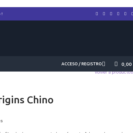
 !
ACCESO / REGISTRO
0,00
Volver a productos
igins Chino
ns