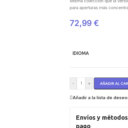
Misma colección que la vers
para aperturas más concentr
72,99
€
IDIOMA
-
+
AÑADIR AL CA
Añadir a la lista de deseo
Envíos y métodos
pago